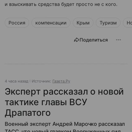
и взыскивать средства будет просто не с кого.
Россия
компенсации
Крым
Туризм
Н
Поделиться
4 часа назад
Источник:
Газета.Ру
Эксперт рассказал о новой
тактике главы ВСУ
Драпатого
Военный эксперт Андрей Марочко рассказал
ТАСС, что новый главком Вооруженных сил