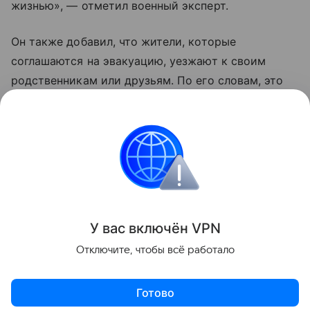
жизнью», — отметил военный эксперт.
Он также добавил, что жители, которые
соглашаются на эвакуацию, уезжают к своим
родственникам или друзьям. По его словам, это
те люди, которые еще верят Владимиру
Зеленскому, что «он принесет счастье Украине
и якобы победит Москву».
Украина
Россия
Эксклюзив
Внешняя пол
Поделиться
У вас включ
ён
V
P
N
Отключите, чтобы всё работало
Готово