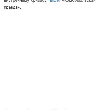
внутреннему кризису,
пишет
«Комсомольская
правда».