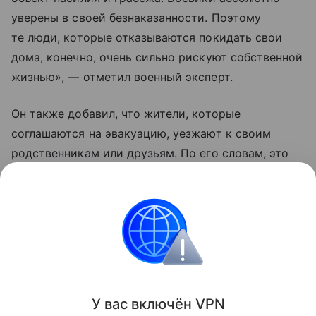
уверены в своей безнаказанности. Поэтому
те люди, которые отказываются покидать свои
дома, конечно, очень сильно рискуют собственной
жизнью», — отметил военный эксперт.
Он также добавил, что жители, которые
соглашаются на эвакуацию, уезжают к своим
родственникам или друзьям. По его словам, это
те люди, которые еще верят Владимиру
Зеленскому, что «он принесет счастье Украине
и якобы победит Москву».
Украина
Россия
Эксклюзив
Внешняя пол
Поделиться
У вас включ
ён
V
P
N