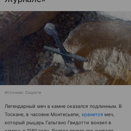
Источник:
Соцсети
Легендарный меч в камне оказался подлинным. В
Тоскане, в часовне Монтесьепи,
хранится
меч,
который рыцарь Гальгано Гвидотти вонзил в
камень в 1180 году. Долгое время его считали