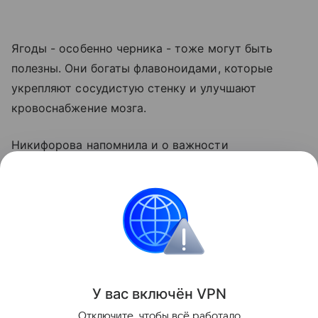
Ягоды - особенно черника - тоже могут быть
полезны. Они богаты флавоноидами, которые
укрепляют сосудистую стенку и улучшают
кровоснабжение мозга.
Никифорова напомнила и о важности
поддержания водного баланса. По словам
специалиста, мозг примерно на три четверти
состоит из воды, поэтому даже незначительная
потеря жидкости заметно ухудшает когнитивные
способности.
Поделиться
У вас включ
ён
V
P
N
Отключите, чтобы всё работало