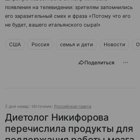
появления на телевидении: зрителям запомнились
его заразительный смех и фраза «Потому что его
не будет, вашего итальянского сыра!»
США
Россия
семья и дети
Новости
О
Поделиться
2 дня назад
Источник:
Российская газета
Диетолог Никифорова
перечислила продукты для
поддержания работы мозга