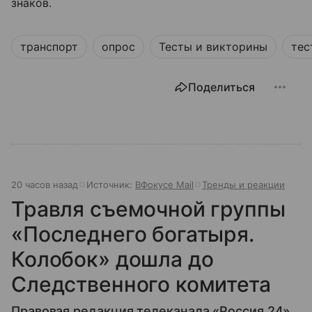
знаков.
транспорт
опрос
Тесты и викторины
тес
Поделиться
20 часов назад
Источник:
ВФокусе Mail
Тренды и реакции
Травля съемочной группы
«Последнего богатыря.
Колобок» дошла до
Следственного комитета
Правовая редакция телеканала «Россия 24»