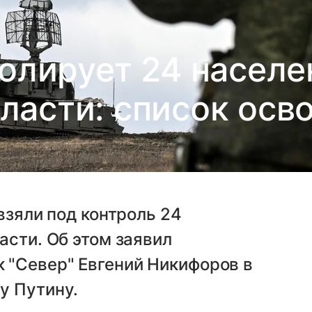
олирует 24 населе
ласти: список ос
взяли под контроль 24
асти. Об этом заявил
 "Север" Евгений Никифоров в
у Путину.