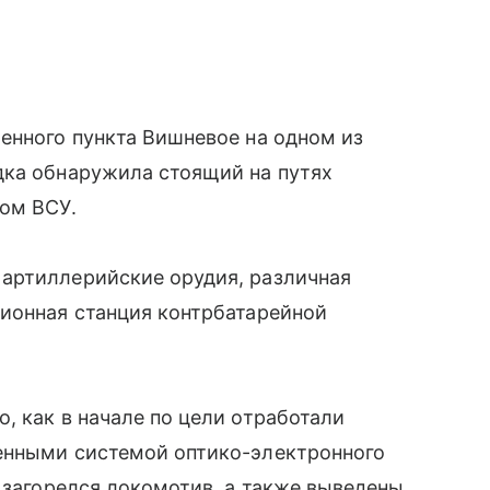
енного пункта Вишневое на одном из
дка обнаружила стоящий на путях
вом ВСУ.
артиллерийские орудия, различная
ционная станция контрбатарейной
, как в начале по цели отработали
енными системой оптико-электронного
е загорелся локомотив, а также выведены