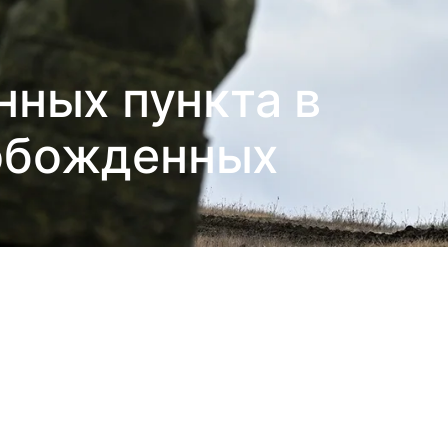
нных пункта в
вобожденных