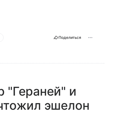
и
Поделиться
 "Гераней" и
ичтожил эшелон