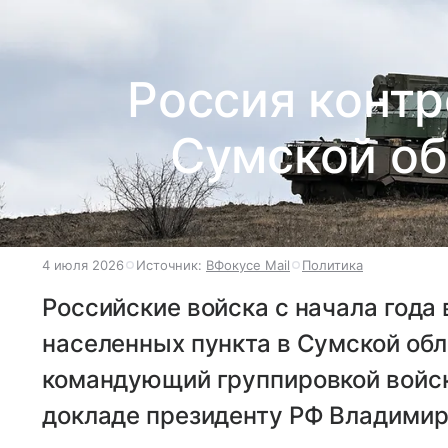
Россия контр
Сумской об
4 июля 2026
Источник:
ВФокусе Mail
Политика
Российские войска с начала года 
населенных пункта в Сумской обл
командующий группировкой войск
докладе президенту РФ Владимир