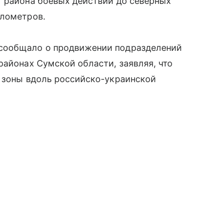
т района боевых действий до северных
илометров.
сообщало о продвижении подразделений
районах Сумской области, заявляя, что
й зоны вдоль российско-украинской