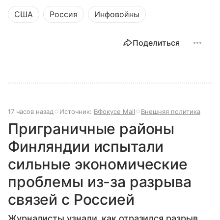
организации в России и определенные ограничения
США
Россия
Инфовойны
для граждан и юридических лиц. В статье разберем,
что означает понятие «нежелательная
организация», как оно закреплено в законе и какие
Поделиться
последствия влечет за собой.
17 часов назад
Источник:
ВФокусе Mail
Внешняя политика
Приграничные районы
Финляндии испытали
сильные экономические
проблемы из-за разрыва
связей с Россией
Журналисты узнали, как отразился разрыв