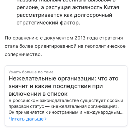
регионе, а растущая активность Китая
рассматривается как долгосрочный
стратегический фактор.
По сравнению с документом 2013 года стратегия
стала более ориентированной на геополитическое
соперничество.
Узнать больше по теме
Нежелательные организации: что это
значит и какие последствия при
включении в список
В российском законодательстве существует особый
правовой статус — «нежелательная организация».
Он применяется к иностранным и международным
неправительственным структурам, если их
Читать дальше
деятельность признана угрожающей безопасности
страны. Такой статус означает запрет на работу