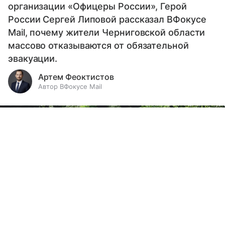
организации «Офицеры России», Герой
России Сергей Липовой рассказал ВФокусе
Mail, почему жители Черниговской области
массово отказываются от обязательной
эвакуации.
Артем Феоктистов
Автор ВФокусе Mail
Выберите комментарий
Выберите комментарий
Выберите комментарий
Информация полезная и актуальная
Информация полезная и актуальная
Информация полезная и актуальная
Заголовок вводит в заблуждение
Заголовок вводит в заблуждение
Заголовок вводит в заблуждение
Материал содержит неполные данные
Материал содержит неполные данные
Материал содержит неполные данные
Материал устарел
Материал устарел
Материал устарел