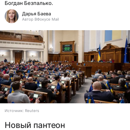
Богдан Безпалько.
Дарья Баева
Автор ВФокусе Mail
Источник:
Reuters
Новый пантеон