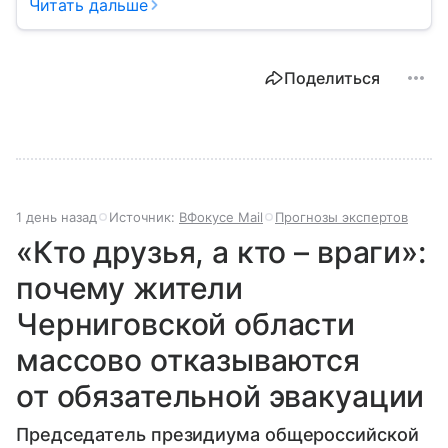
внешней политики.
Читать дальше
Поделиться
1 день назад
Источник:
ВФокусе Mail
Прогнозы экспертов
«Кто друзья, а кто – враги»:
почему жители
Черниговской области
массово отказываются
от обязательной эвакуации
Председатель президиума общероссийской