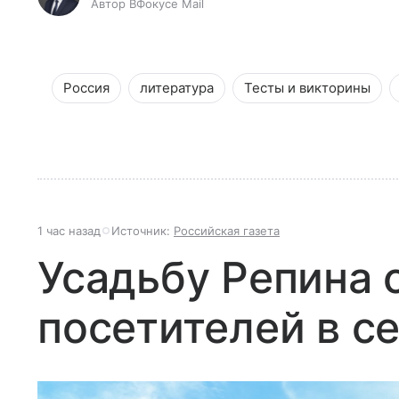
Автор ВФокусе Mail
Россия
литература
Тесты и викторины
1 час назад
Источник:
Российская газета
Усадьбу Репина 
посетителей в с