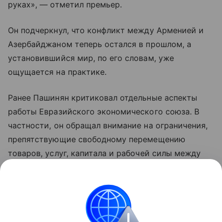
руках», — отметил премьер.
Он подчеркнул, что конфликт между Арменией и
Азербайджаном теперь остался в прошлом, а
установившийся мир, по его словам, уже
ощущается на практике.
Ранее Пашинян критиковал отдельные аспекты
работы Евразийского экономического союза. В
частности, он обращал внимание на ограничения,
препятствующие свободному перемещению
товаров, услуг, капитала и рабочей силы между
странами объединения. По мнению премьера,
такие меры снижают предсказуемость условий
для бизнеса и эффективность интеграции.