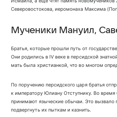
Исмаила, а еще чтят память новомучеников 
Северовостокова, иеромонаха Максима (Поп
Мученики Мануил, Сав
Братья, которые прошли путь от государств
Они родились в IV веке в персидской знатно
мать была христианкой, что во многом опре
По поручению персидского царя братья отп
к императору Юлиану Отступнику. Во время б
принимают языческие обычаи. Это вызвало г
подвергнуть их пыткам и казнить.