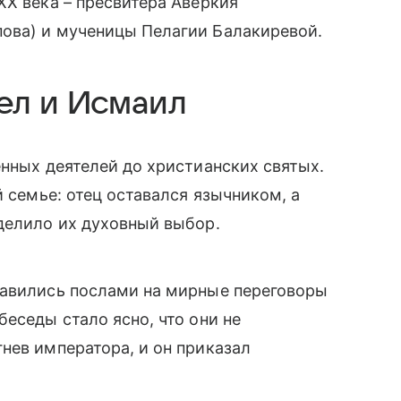
XX века – пресвитера Аверкия
ова) и мученицы Пелагии Балакиревой.
ел и Исмаил
енных деятелей до христианских святых.
й семье: отец оставался язычником, а
делило их духовный выбор.
равились послами на мирные переговоры
еседы стало ясно, что они не
нев императора, и он приказал