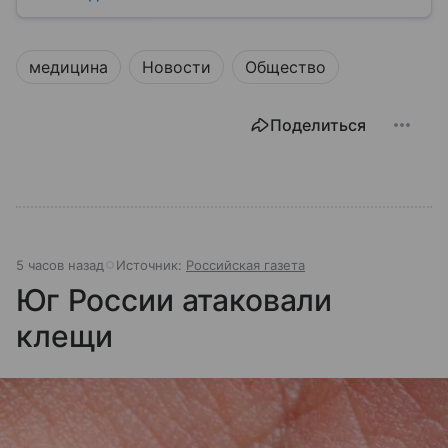
защищает права потребителей и следит за
санитарной безопасностью. В статье расскажем, как
устроена эта служба, чем она занимается и почему
медицина
Новости
Общество
её работа важна для каждого жителя России.
Поделиться
5 часов назад
Источник:
Российская газета
Юг России атаковали
клещи