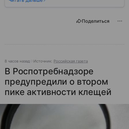
Читать дальше
защищает права потребителей и следит за
санитарной безопасностью. В статье расскажем, как
устроена эта служба, чем она занимается и почему
Поделиться
её работа важна для каждого жителя России.
8 часов назад
Источник:
Российская газета
В Роспотребнадзоре
предупредили о втором
пике активности клещей