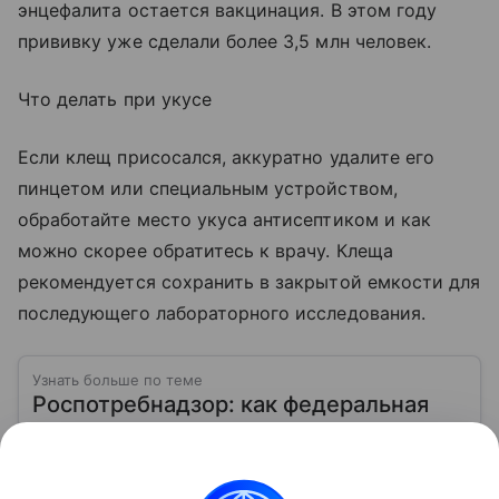
энцефалита остается вакцинация. В этом году
прививку уже сделали более 3,5 млн человек.
Что делать при укусе
Если клещ присосался, аккуратно удалите его
пинцетом или специальным устройством,
обработайте место укуса антисептиком и как
можно скорее обратитесь к врачу. Клеща
рекомендуется сохранить в закрытой емкости для
последующего лабораторного исследования.
Узнать больше по теме
Роспотребнадзор: как федеральная
служба защищает права потребителей
и следит за безопасностью
Качество еды в столовой, безопасность игрушек,