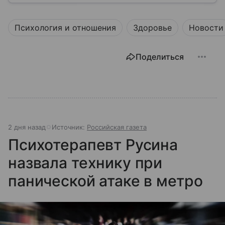
провозглашает здоровье фундаментальным правом
человека, работая над его реализацией для
Психология и отношения
Здоровье
Новости
миллиардов людей. Как устроен этот «командный
центр», с какими вызовами он сталкивается в 2026
году и почему его деятельность часто критикуют —
Поделиться
узнайте в нашей статье.
2 дня назад
Источник:
Российская газета
Психотерапевт Русина
назвала технику при
панической атаке в метро