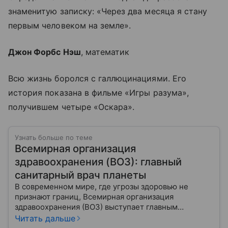
знаменитую записку: «Через два месяца я стану
первым человеком на земле».
Джон Форбс Нэш
, математик
Всю жизнь боролся с галлюцинациями. Его
история показана в фильме «Игры разума»,
получившем четыре «Оскара».
Узнать больше по теме
Всемирная организация
здравоохранения (ВОЗ): главный
санитарный врач планеты
В современном мире, где угрозы здоровью не
признают границ, Всемирная организация
здравоохранения (ВОЗ) выступает главным
координатором глобального здравоохранения. Эта
Читать дальше
организация не просто борется с эпидемиями, а