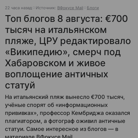
22 часа назад
Источник:
ВФокусе Mail
Блоги
Топ блогов 8 августа: €700
тысяч на итальянском
пляже, ЦРУ редактировало
«Википедию», смерч под
Хабаровском и живое
воплощение античных
статуй
На итальянский пляж вынесло €700 тысяч,
учёные спорят об «информационных
прививках», профессор Кембриджа оказался
плагиатором, а фотограф оживил античные
статуи. Самое интересное из блогов — в
материале ВФокусе Mail.