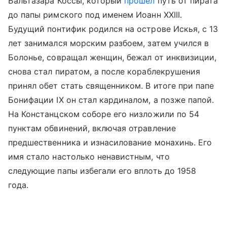
Бальтазара Коссы, который
прошёл
путь от пирата
до папы римского под именем Иоанн XXIII.
Будущий понтифик родился на острове Искья, с 13
лет занимался морским разбоем, затем учился в
Болонье, совращал женщин, бежал от инквизиции,
снова стал пиратом, а после кораблекрушения
принял обет стать священником. В итоге при папе
Бонифации IX он стал кардиналом, а позже папой.
На Констанцском соборе его низложили по 54
пунктам обвинений, включая отравление
предшественника и изнасилование монахинь. Его
имя стало настолько ненавистным, что
следующие папы избегали его вплоть до 1958
года.