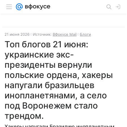
21 июня 2026
Источник:
ВФокусе Mail
Блоги
Топ блогов 21 июня:
украинские экс-
президенты вернули
польские ордена, хакеры
напугали бразильцев
инопланетянами, а село
под Воронежем стало
трендом.
Хакеры напугали Бразилию инопланетным