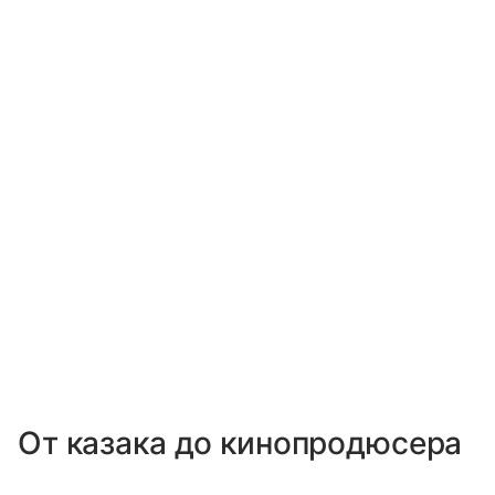
От казака до кинопродюсера