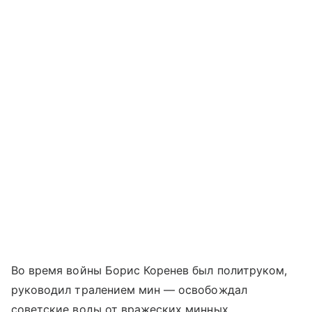
Во время войны Борис Коренев был политруком,
руководил тралением мин — освобождал
советские воды от вражеских минных