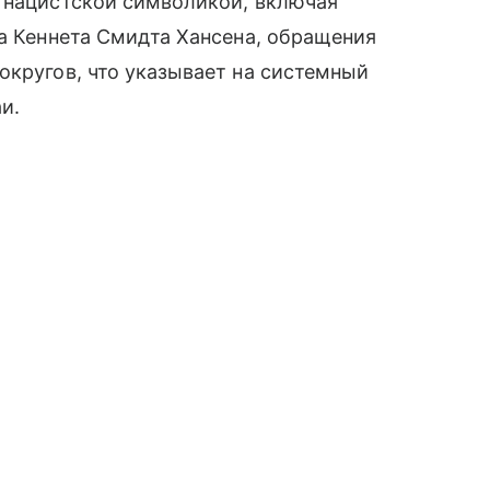
с нацистской символикой, включая
ра Кеннета Смидта Хансена, обращения
округов, что указывает на системный
и.