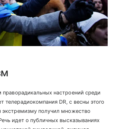
зм
 праворадикальных настроений среди
т телерадиокомпания DR, с весны этого
я экстремизму получил множество
Речь идет о публичных высказываниях