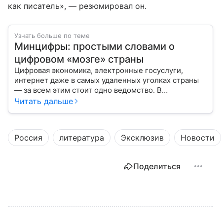
как писатель», — резюмировал он.
Узнать больше по теме
Минцифры: простыми словами о
цифровом «мозге» страны
Цифровая экономика, электронные госуслуги,
интернет даже в самых удаленных уголках страны
— за всем этим стоит одно ведомство. В
повседневной речи его называют просто
Читать дальше
«Минцифры», но официальное название звучит куда
длиннее. Это министерство — своего рода
цифровой «мозг» России, который отвечает за
Россия
литература
Эксклюзив
Новости
развитие технологий, связь и информационную
среду. В статье разберем, что такое Минцифры, чем
оно занимается и как его работа влияет на жизнь
Поделиться
каждого из нас.