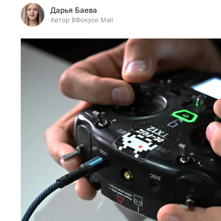
Дарья Баева
Автор ВФокусе Mail