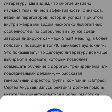
литературу, мы видим, что многие активно
изучают темы личной эффективности, финансов,
ведения переговоров, истории успеха. При этом
внутри жанра мы видим несколько любопытных
особенностей: по совокупной выручке среди
авторов лидируют саммари Smart Reading, а более
половины позиций в топ-10 занимают аудиокниги.
Это показывает, что деловую литературу все чаще
выбирают в формате, который позволяет
совмещать обучение с дорогой, тренировками или
повседневными делами», — рассказал
генеральный директор группы компаний «Литрес»
Сергей Анурьев. Запуск рейтинга должен помочь
читателям ориентироваться в большом потоке
деловых и мотивационных изданий.