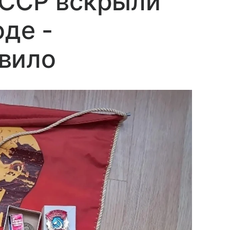
СССР вскрыли
оде -
вило