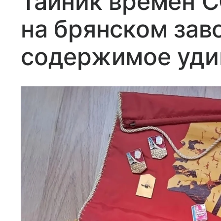
Тайник времен 
на брянском зав
содержимое уди