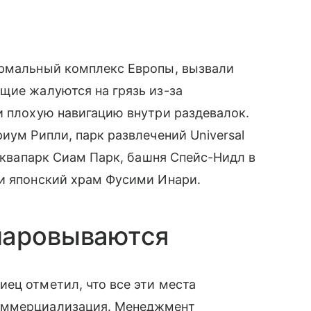
ермальный комплекс Европы, вызвали
щие жалуются на грязь из-за
и плохую навигацию внутри раздевалок.
иум Рипли, парк развлечений Universal
 аквапарк Сиам Парк, башня Спейс-Нидл в
 и японский храм Фусими Инари.
чаровываются
ец отметил, что все эти места
оммерциализация. Менеджмент