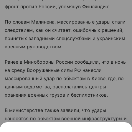
фронт против России, упомянув Финляндию.
По словам Малинена, массированные удары стали
следствием, как он считает, ошибочных решений,
принятых западными спецслужбами и украинским
военным руководством.
Ранее в Минобороны России сообщили, что в ночь
на среду Вооруженные силы РФ нанесли
массированный удар по объектам в Киеве, где, по
данным ведомства, располагались центры
хранения военных грузов и беспилотников.
В министерстве также заявили, что удары
наносятся по объектам военной инфраструктуры и
предприятиям оборонно-промышленного