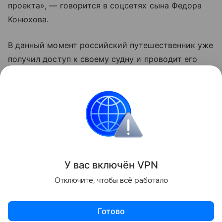
проекта», — говорится в соцсетях сына Федора
Конюхова.
В данный момент российский путешественник уже
получил доступ к своему судну и проводит его
осмотр. Сообщается, что носовой отсек лодки
остался сухим, а кормовые отсеки заполнены
водой.
Россия
Знаменитости
Туризм
Новости
Поделиться
У вас включ
ён
V
P
N
Отключите, чтобы всё работало
Готово