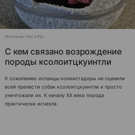
Источник:
Get a Pet
С кем связано возрождение
породы кcoлоитцкуинтли
К сожалению испанцы-конкистадоры не оценили
всей прелести собак кcoлоитцкуинтли и просто
уничтожали их. К началу XX века порода
практически исчезла.