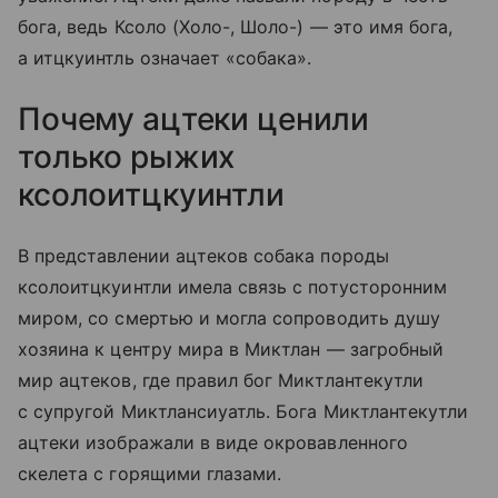
бога, ведь Ксоло (Холо-, Шоло-) — это имя бога,
а итцкуинтль означает «собака».
Почему ацтеки ценили
только рыжих
ксолоитцкуинтли
В представлении ацтеков собака породы
ксолоитцкуинтли имела связь с потусторонним
миром, со смертью и могла сопроводить душу
хозяина к центру мира в Миктлан — загробный
мир ацтеков, где правил бог Миктлантекутли
с супругой Миктлансиуатль. Бога Миктлантекутли
ацтеки изображали в виде окровавленного
скелета с горящими глазами.