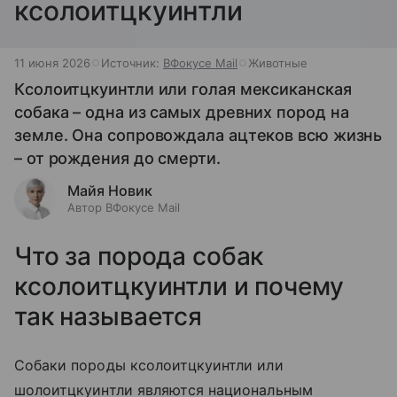
ксолоитцкуинтли
11 июня 2026
Источник:
ВФокусе Mail
Животные
Кcoлоитцкуинтли или голая мексиканская
собака – одна из самых древних пород на
земле. Она сопровождала ацтеков всю жизнь
– от рождения до смерти.
Майя Новик
Автор ВФокусе Mail
Что за порода собак
кcoлоитцкуинтли и почему
так называется
Собаки породы кcoлоитцкуинтли или
шолоитцкуинтли являются национальным