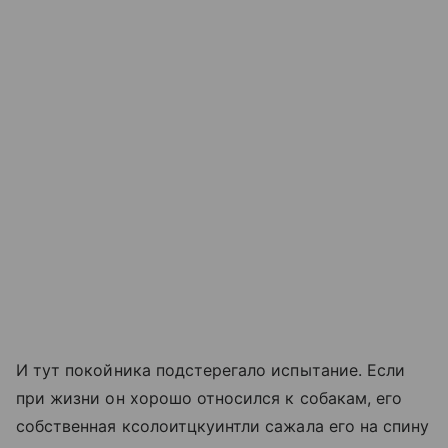
И тут покойника подстерегало испытание. Если
при жизни он хорошо относился к собакам, его
собственная кcoлоитцкуинтли сажала его на спину