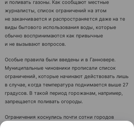
и поливать газоны. Как сообщают местные
журналисты, список ограничений на этом
не заканчивается и распространяется даже на те
виды бытового использования воды, которые
обычно воспринимаются как привычные
и не вызывают вопросов.
Особые правила были введены и в Ганновере.
Муниципальные чиновники прописали список
ограничений, которые начинают действовать лишь
в случае, когда температура поднимается выше 27
градусов. В такой период горожанам, например,
запрещается поливать огороды.
Ограничения коснулись почти сотни городов
и округов по всей Германии. Меры экономии
водных ресурсов связаны с обмелением главной