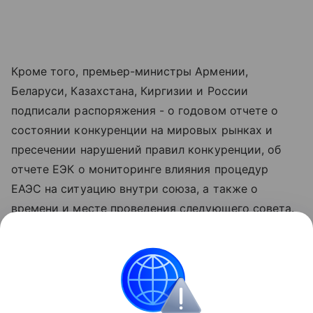
Кроме того, премьер-министры Армении,
Беларуси, Казахстана, Киргизии и России
подписали распоряжения - о годовом отчете о
состоянии конкуренции на мировых рынках и
пресечении нарушений правил конкуренции, об
отчете ЕЭК о мониторинге влияния процедур
ЕАЭС на ситуацию внутри союза, а также о
времени и месте проведения следующего совета.
Как анонсировал глава российского
правительства Михаил Мишустин, оно
запланировано на 1-2 октября и должно пройти в
Минске.