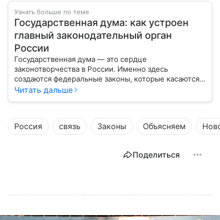
Узнать больше по теме
Государственная дума: как устроен
главный законодательный орган
России
Государственная дума — это сердце
законотворчества в России. Именно здесь
создаются федеральные законы, которые касаются
жизни каждого гражданина: от образования и
Читать дальше
медицины до налогов и внешней политики. В статье
разберем, как устроена Дума.
Россия
связь
Законы
Объясняем
Нов
Поделиться