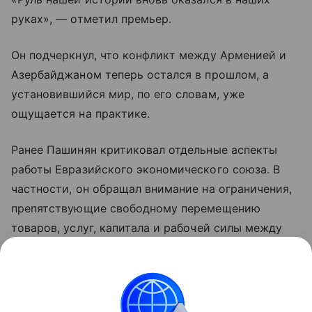
руках», — отметил премьер.
Он подчеркнул, что конфликт между Арменией и
Азербайджаном теперь остался в прошлом, а
установившийся мир, по его словам, уже
ощущается на практике.
Ранее Пашинян критиковал отдельные аспекты
работы Евразийского экономического союза. В
частности, он обращал внимание на ограничения,
препятствующие свободному перемещению
товаров, услуг, капитала и рабочей силы между
странами объединения. По мнению премьера,
такие меры снижают предсказуемость условий
для бизнеса и эффективность интеграции.