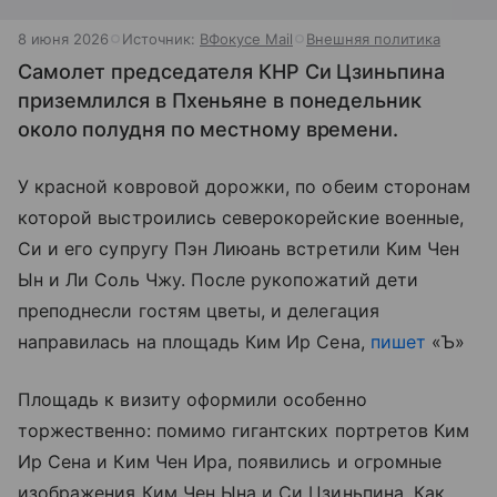
8 июня 2026
Источник:
ВФокусе Mail
Внешняя политика
Самолет председателя КНР Си Цзиньпина
приземлился в Пхеньяне в понедельник
около полудня по местному времени.
У красной ковровой дорожки, по обеим сторонам
которой выстроились северокорейские военные,
Си и его супругу Пэн Лиюань встретили Ким Чен
Ын и Ли Соль Чжу. После рукопожатий дети
преподнесли гостям цветы, и делегация
направилась на площадь Ким Ир Сена,
пишет
«Ъ»
Площадь к визиту оформили особенно
торжественно: помимо гигантских портретов Ким
Ир Сена и Ким Чен Ира, появились и огромные
изображения Ким Чен Ына и Си Цзиньпина. Как