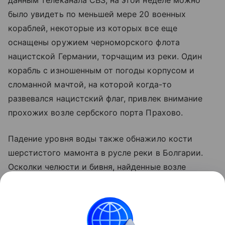
было увидеть по меньшей мере 20 военных
кораблей, некоторые из которых все еще
оснащены оружием черноморского флота
нацистской Германии, торчащим из реки. Один
корабль с изношенным от погоды корпусом и
сломанной мачтой, на которой когда-то
развевался нацистский флаг, привлек внимание
прохожих возле сербского порта Прахово.
Падение уровня воды также обнажило кости
шерстистого мамонта в русле реки в Болгарии.
Осколки челюсти и бивня, найденные возле
северо-восточного города Русе, "очень вероятно"
принадлежали шерстистому мамонту, жившему во
время ледникового периода, сообщил AFP
Николай Ненов, директор Регионального