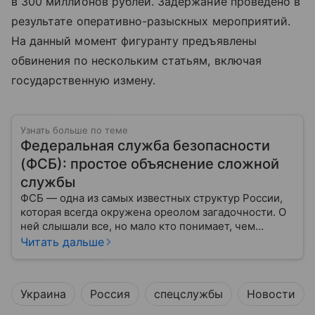
в 300 миллионов рублей. Задержание проведено в
результате оперативно-разыскных мероприятий.
На данный момент фигуранту предъявлены
обвинения по нескольким статьям, включая
государственную измену.
Узнать больше по теме
Федеральная служба безопасности
(ФСБ): простое объяснение сложной
службы
ФСБ — одна из самых известных структур России,
которая всегда окружена ореолом загадочности. О
ней слышали все, но мало кто понимает, чем
именно занимается Федеральная служба
Читать дальше
безопасности, как устроена ее работа, подробнее —
в материале.
Украина
Россия
спецслужбы
Новости