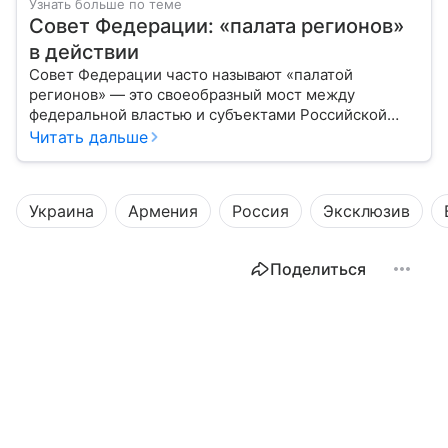
Узнать больше по теме
Совет Федерации: «палата регионов»
в действии
Совет Федерации часто называют «палатой
регионов» — это своеобразный мост между
федеральной властью и субъектами Российской
Федерации. Если Государственная Дума выражает
Читать дальше
волю народа, то Совет Федерации — голос
регионов, обеспечивающий баланс интересов в
масштабах всей страны.
Украина
Армения
Россия
Эксклюзив
Поделиться