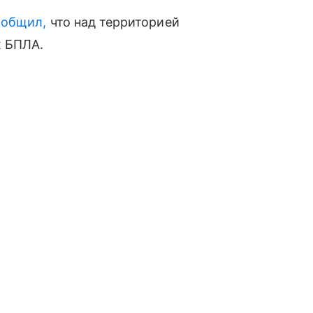
ообщил,
что над территорией
х БПЛА.