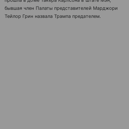
прошла в доме Такера Карлсона в штате Мэн,
бывшая член Палаты представителей Марджори
Тейлор Грин назвала Трампа предателем.