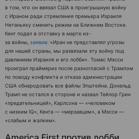
в том, что он ввязал США в проигрышную войну
с Ираном ради стремления премьера Израиля
Нетаньяху сменить режим на Ближнем Востоке.
Кент подал в отставку в марте из-
за войны,
заявив
: «Иран не представлял угрозы
для нашей страны, мы развязали эту войну под
давлением Израиля и его лобби». Томас Мэсси
проиграл праймериз после разногласий с Трампом
по поводу конфликта и отказа администрации
США обнародовать все файлы Эпштейна. Дональд
Трамп не остался в стороне и назвал Тейлор Грин
«предательницей», Карлсона — «человеком
с низким IQ», Кента — «мерзавцем», а Мэсси —
«слабым и жалким».
America First против лобби