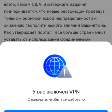
всего, самим США. В материале издания
подчеркивается, что новые рестрикции приведут
только к экономической неопределенности и
снижению геополитического влияния Вашингтона.
Как утверждает портал, "все больше стран начнут
уставать от использования Соединенными
Штатами доллара в качестве оружия и будут
стремиться к альтернативам". Издание также
указало на то, что новые американские санкции
лишь наглядно покажут неготовность США к
достижению мира на Украине.
Поделиться
У вас включ
ён
V
P
N
Отключите, чтобы всё работало