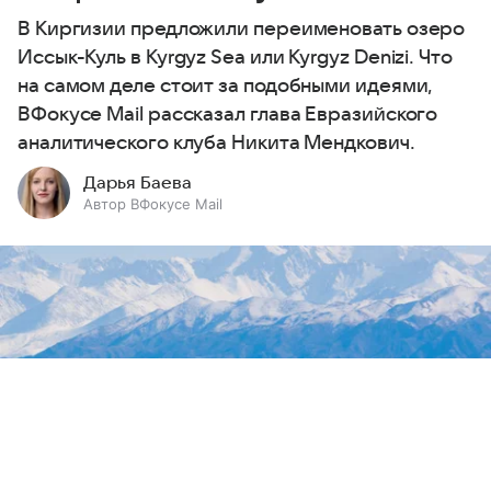
В Киргизии предложили переименовать озеро
Иссык-Куль в Kyrgyz Sea или Kyrgyz Denizi. Что
на самом деле стоит за подобными идеями,
ВФокусе Mail рассказал глава Евразийского
аналитического клуба Никита Мендкович.
Дарья Баева
Автор ВФокусе Mail
Выберите комментарий
Выберите комментарий
Выберите комментарий
Информация полезная и актуальная
Информация полезная и актуальная
Информация полезная и актуальная