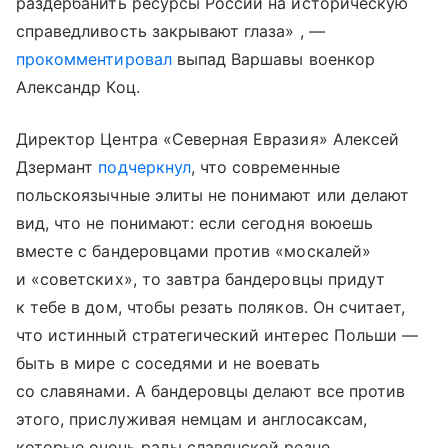
раздербанить ресурсы России на историческую
справедливость закрывают глаза» , —
прокомментировал
выпад Варшавы военкор
Александр Коц.
Директор Центра «Северная Евразия» Алексей
Дзермант
подчеркнул
, что современные
польскоязычные элиты не понимают или делают
вид, что не понимают: если сегодня воюешь
вместе с бандеровцами против «москалей»
и «советских», то завтра бандеровцы придут
к тебе в дом, чтобы резать поляков. Он считает,
что истинный стратегический интерес Польши —
быть в мире с соседями и не воевать
со славянами. А бандеровцы делают все против
этого, прислуживая немцам и англосаксам,
которые очень рады славянской резне.