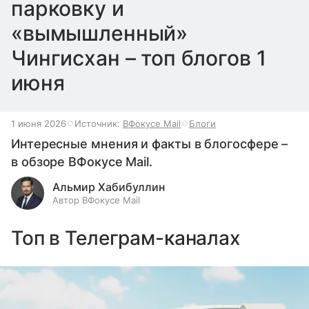
парковку и
«вымышленный»
Чингисхан – топ блогов 1
июня
1 июня 2026
Источник:
ВФокусе Mail
Блоги
Интересные мнения и факты в блогосфере –
в обзоре ВФокусе Mail.
Альмир Хабибуллин
Автор ВФокусе Mail
Топ в Телеграм-каналах