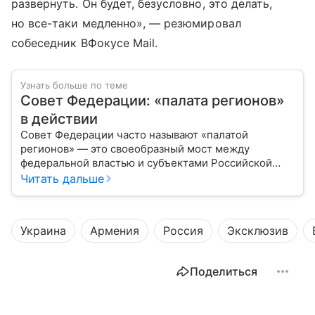
развернуть. Он будет, безусловно, это делать,
но все-таки медленно», — резюмировал
собеседник ВФокусе Mail.
Узнать больше по теме
Совет Федерации: «палата регионов»
в действии
Совет Федерации часто называют «палатой
регионов» — это своеобразный мост между
федеральной властью и субъектами Российской
Федерации. Если Государственная Дума выражает
Читать дальше
волю народа, то Совет Федерации — голос
регионов, обеспечивающий баланс интересов в
масштабах всей страны.
Украина
Армения
Россия
Эксклюзив
Поделиться