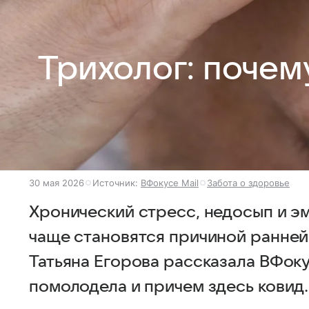
Трихолог: почем
30 мая 2026
Источник:
ВФокусе Mail
Забота о здоровье
Хронический стресс, недосып и э
чаще становятся причиной ранней
Татьяна Егорова рассказала ВФоку
помолодела и причем здесь ковид.