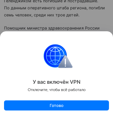
Геленджиком есть погибшие и пострадавшие.
По данным оперативного штаба региона, погибли
семь человек, среди них трое детей.
Помощник министра здравоохранения России
Алексей Кузнецов уточнил, что 21 человек
госпитализирован, еще 37 пострадавшим помощь
оказали амбулаторно.
Украина
Россия
ООН
Вооруженные конф
Поделиться
У вас включ
ён
V
P
N
Отключите, чтобы всё работало
Готово