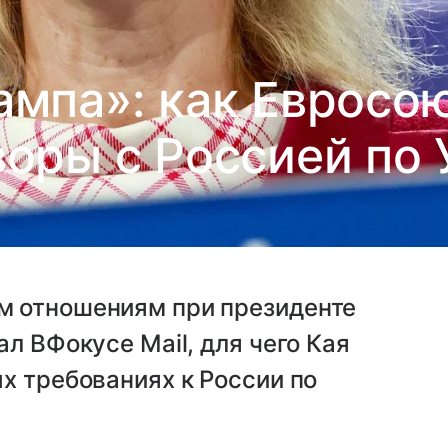
ампа»: как Евросою
воры с Россией по 
м отношениям при президенте
л ВФокусе Mail, для чего Кая
х требованиях к России по