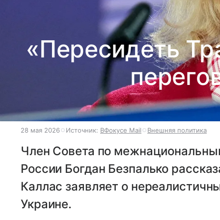
«Пересидеть Тр
перего
28 мая 2026
Источник:
ВФокусе Mail
Внешняя политика
Член Совета по межнациональны
России Богдан Безпалько рассказа
Каллас заявляет о нереалистичны
Украине.