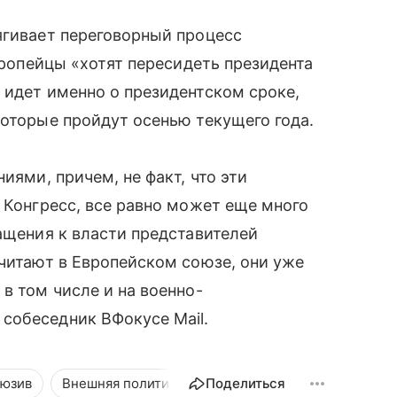
ягивает переговорный процесс
европейцы «хотят пересидеть президента
 идет именно о президентском сроке,
которые пройдут осенью текущего года.
иями, причем, не факт, что эти
в Конгресс, все равно может еще много
ращения к власти представителей
считают в Европейском союзе, они уже
в том числе и на военно-
собеседник ВФокусе Mail.
люзив
Внешняя политика
Поделиться
Новости