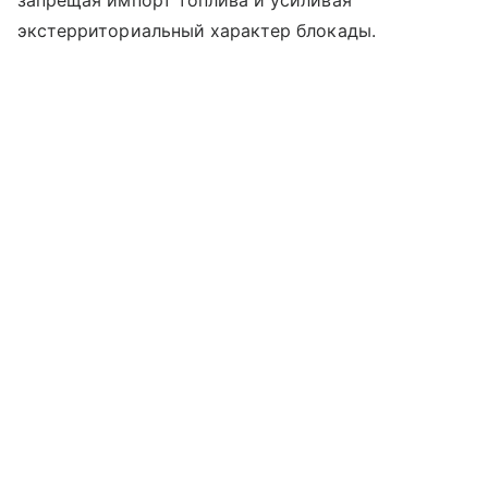
запрещая импорт топлива и усиливая
экстерриториальный характер блокады.