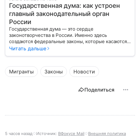
Государственная дума: как устроен
главный законодательный орган
России
Государственная дума — это сердце
законотворчества в России. Именно здесь
создаются федеральные законы, которые касаются
жизни каждого гражданина: от образования и
Читать дальше
медицины до налогов и внешней политики. В статье
разберем, как устроена Дума.
Мигранты
Законы
Новости
Поделиться
5 часов назад
Источник:
ВФокусе Mail
Внешняя политика