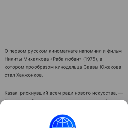
О первом русском киномагнате напомнил и фильм
Никиты Михалкова «Раба любви» (1975), в
котором прообразом кинодельца Саввы Южакова
стал Ханжонков.
Казак, рискнувший всем ради нового искусства, —
Ханжонков был настоящим подвижником. Именно
он заложил тот фундамент, на котором до сих пор
стоит российское кино