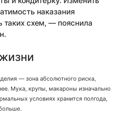
леты и кондитерку. Изменить
ратимость наказания
 таких схем, — пояснила
н.
 жизни
зделия — зона абсолютного риска,
ее. Мука, крупы, макароны изначально
рмальных условиях хранится полгода,
 больше.