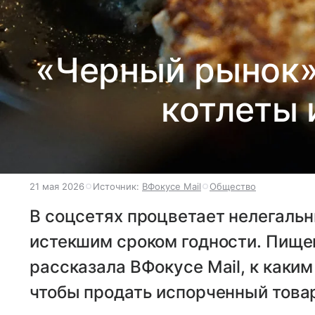
«Черный рынок»:
котлеты 
21 мая 2026
Источник:
ВФокусе Mail
Общество
В соцсетях процветает нелегальн
истекшим сроком годности. Пище
рассказала ВФокусе Mail, к каки
чтобы продать испорченный това