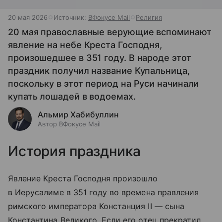
20 мая 2026
Источник:
ВФокусе Mail
Религия
20 мая православные верующие вспоминают
явление на небе Креста Господня,
произошедшее в 351 году. В народе этот
праздник получил название Купальница,
поскольку в этот период на Руси начинали
купать лошадей в водоемах.
Альмир Хабибуллин
Автор ВФокусе Mail
История праздника
Явление Креста Господня произошло
в Иерусалиме в 351 году во времена правления
римского императора Констанция II — сына
Константина Великого. Если его отец прекратил