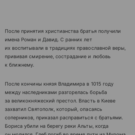
После принятия христианства братья получили
имена Роман и Давид. С ранних лет
их воспитывали в традициях православной веры,
прививая смирение, сострадание и любовь
к ближнему.
После кончины князя Владимира в 1015 году
между наследниками разгорелась борьба
за великокняжеский престол. Власть в Киеве
захватил Святополк, который, опасаясь
соперников, приказал расправиться с братьями.
Бориса убили на берегу реки Альты, когда
он молился. Глеб погиб во время пути из Мурома.