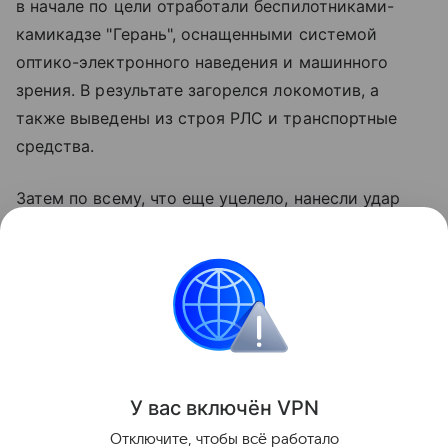
в начале по цели отработали беспилотниками-
камикадзе "Герань", оснащенными системой
оптико-электронного наведения и машинного
зрения. В результате загорелся локомотив, а
также выведены из строя РЛС и транспортные
средства.
Затем по всему, что еще уцелело, нанесли удар
ракетой оперативно-тактического комплекса
"Искандер-М", как пишут в некоторых источниках,
оснащенного боевой частью воздушного подрыва.
В итоге противник лишился дорогостоящей
техники, необходимой ему на передовой.
Поделиться
У вас включ
ён
V
P
N
Отключите, чтобы всё работало