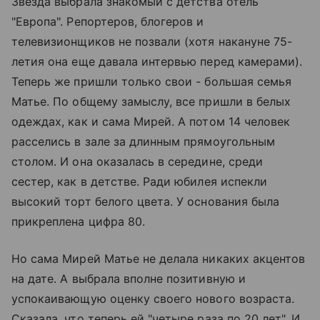
Звезда выбрала знакомый с детства отель
"Европа". Репортеров, блогеров и
телевизионщиков не позвали (хотя накануне 75-
летия она еще давала интервью перед камерами).
Теперь же пришли только свои - большая семья
Матье. По общему замыслу, все пришли в белых
одеждах, как и сама Мирей. А потом 14 человек
расселись в зале за длинным прямоугольным
столом. И она оказалась в середине, среди
сестер, как в детстве. Ради юбилея испекли
высокий торт белого цвета. У основания была
прикреплена цифра 80.
Но сама Мирей Матье не делала никаких акцентов
на дате. А выбрала вполне позитивную и
успокаивающую оценку своего нового возраста.
Сказала, что теперь ей "четыре раза по 20 лет". И