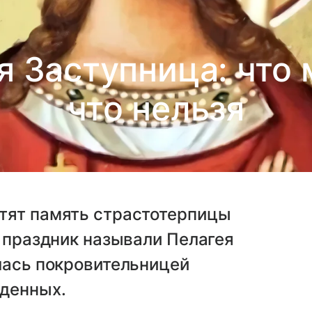
я Заступница: что
что нельзя
тят память страстотерпицы
т праздник называли Пелагея
лась покровительницей
денных.