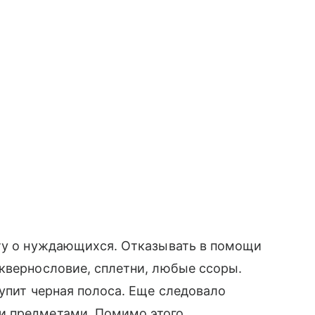
оту о нуждающихся. Отказывать в помощи
квернословие, сплетни, любые ссоры.
тупит черная полоса. Еще следовало
и предметами. Помимо этого,