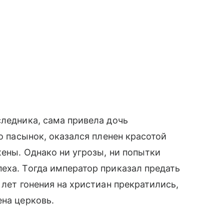
следника, сама привела дочь
го пасынок, оказался пленен красотой
жены. Однако ни угрозы, ни попытки
еха. Тогда император приказал предать
 лет гонения на христиан прекратились,
ена церковь.