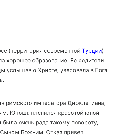
рсе (территория современной
Турции
)
ла хорошее образование. Ее родители
ы услышав о Христе, уверовала в Бога
ь.
ын римского императора Диоклетиана,
иям. Юноша пленился красотой юной
и была очень рада такому повороту,
с Сыном Божьим. Отказ привел