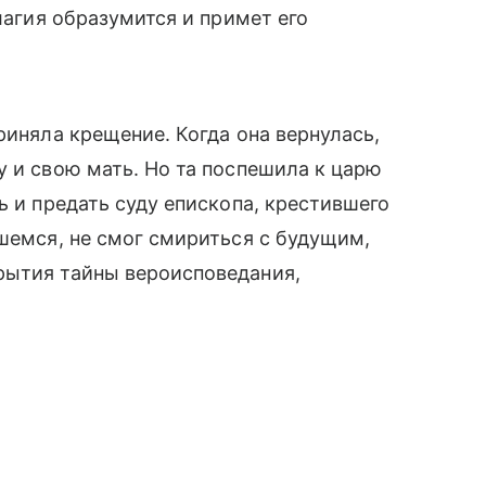
елагия образумится и примет его
риняла крещение. Когда она вернулась,
у и свою мать. Но та поспешила к царю
ь и предать суду епископа, крестившего
вшемся, не смог смириться с будущим,
рытия тайны вероисповедания,