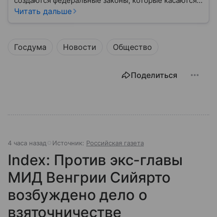
создаются федеральные законы, которые касаются
жизни каждого гражданина: от образования и
Читать дальше
медицины до налогов и внешней политики. В статье
разберем, как устроена Дума.
Госдума
Новости
Общество
Поделиться
4 часа назад
Источник:
Российская газета
Index: Против экс-главы
МИД Венгрии Сийярто
возбуждено дело о
взяточничестве