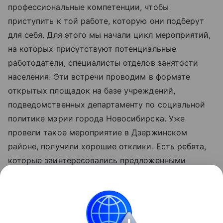
профессиональные компетенции, чтобы
приступить к той работе, которую они подберут
для себя. Для этого мы начали цикл мероприятий,
на которых присутствуют потенциальные
работодатели, специалисты отделов занятости
населения. Эти встречи проводим в формате
открытых площадок на базе учреждений,
подведомственных департаменту по социальной
политике мэрии города Новосибирска. Уже
провели такое мероприятие в Дзержинском
районе, получили хорошие отклики. Есть ребята,
которые заинтересовались предложенными
вакансиями и сейчас находятся в процессе
трудоустройства. В ближайшее время будет
проведена такая встреча в Ленинском районе, в
планах организовать их в каждом районе нашего