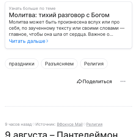
Узнать больше по теме
Молитва: тихий разговор с Богом
Молитва может быть произнесена вслух или про
себя, по заученному тексту или своими словами —
главное, чтобы она шла от сердца. Важное о
значении молитв — в нашем материале.
Читать дальше
праздники
Разъясняем
Религия
Поделиться
9 часов назад
Источник:
ВФокусе Mail
Религия
9 августа – Пантелеймон